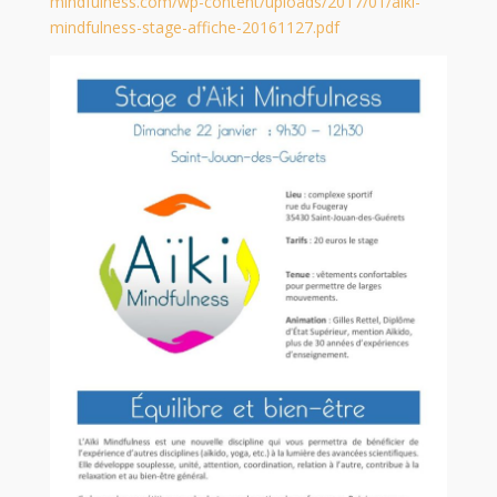
mindfulness.com/wp-content/uploads/2017/01/aiki-
mindfulness-stage-affiche-20161127.pdf