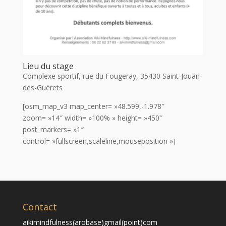
Lieu du stage
Complexe sportif, rue du Fougeray, 35430 Saint-Jouan-
des-Guérets
[osm_map_v3 map_center= »48.599,-1.978″
zoom= »14″ width= »100% » height= »450″
post_markers= »1″
control= »fullscreen,scaleline,mouseposition »]
Contact
aikimindfulness(arobase)gmail(point)com